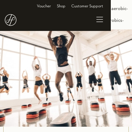
<link rel="alternate" hreflang="de-DE"
Voucher
Shop
Customer Support
href="https://www.holmesplace.de/gruppenkurse-cl/step-aerobic-
koln"/> <link rel="alternate" hreflang="en-DE"
href="https://en.holmesplace.de/groupclasses-cl/step-aerobics-
koln"/>