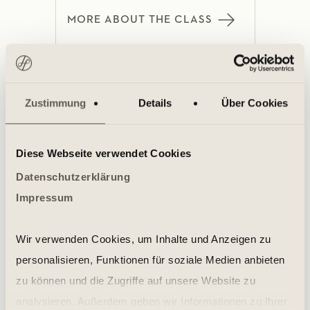
MORE ABOUT THE CLASS
Zumba Fitness in Cologne
Zustimmung
Details
Über Cookies
Diese Webseite verwendet Cookies
Datenschutzerklärung
Impressum
MORE ABOUT THE CLASS
Wir verwenden Cookies, um Inhalte und Anzeigen zu
personalisieren, Funktionen für soziale Medien anbieten
zu können und die Zugriffe auf unsere Website zu
analysieren. Außerdem geben wir Informationen zu Ihrer