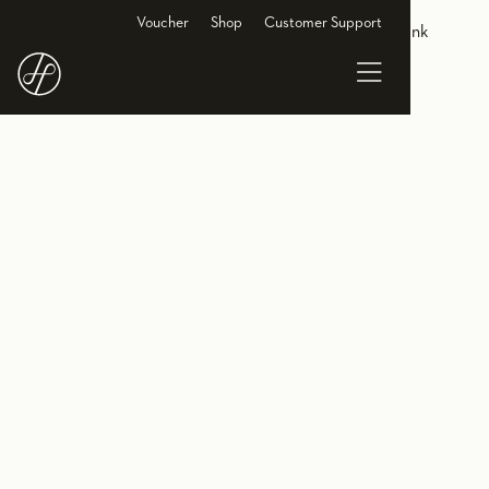
<link rel="alternate" hreflang="de-DE"
Voucher
Shop
Customer Support
href="https://www.holmesplace.de/clubs-l/hamburg"/> <link
rel="alternate" hreflang="en-DE"
href="https://en.holmesplace.de/clubs-l/hamburg"/>