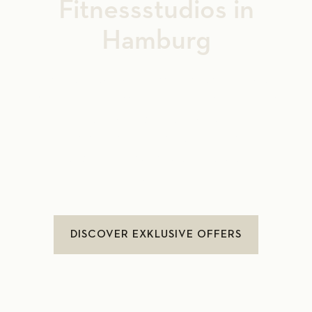
Fitnessstudios in
Hamburg
Discover premium fitness at its best at Holmes
Place. Our 2 fitness and health clubs in Hamburg
Altona and Hamburg-Nord pamper you with
pools, saunas, wellness and spa, personal
training, group classes, strength and endurance
areas and much more.
DISCOVER EXKLUSIVE OFFERS