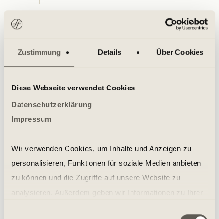
Zumba Fitness in Berlin
Zustimmung
Details
Über Cookies
Diese Webseite verwendet Cookies
Datenschutzerklärung
Impressum
MORE ABOUT THE CLASS
Wir verwenden Cookies, um Inhalte und Anzeigen zu
personalisieren, Funktionen für soziale Medien anbieten
zu können und die Zugriffe auf unsere Website zu
Legs, Bums & Tums Classes in
analysieren. Außerdem geben wir Informationen zu Ihrer
Berlin
Verwendung unserer Website an unsere Partner für
Einwilligungsauswahl