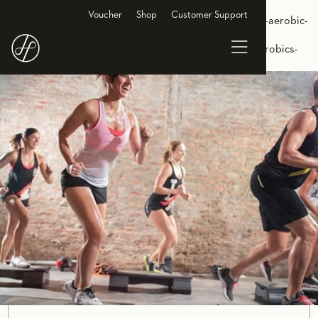
<link rel="alternate" hreflang="de-DE"
Voucher
Shop
Customer Support
href="https://www.holmesplace.de/gruppenkurse-cl/step-aerobic-
berlin"/> <link rel="alternate" hreflang="en-DE"
href="https://en.holmesplace.de/groupclasses-cl/step-aerobics-
berlin"/>