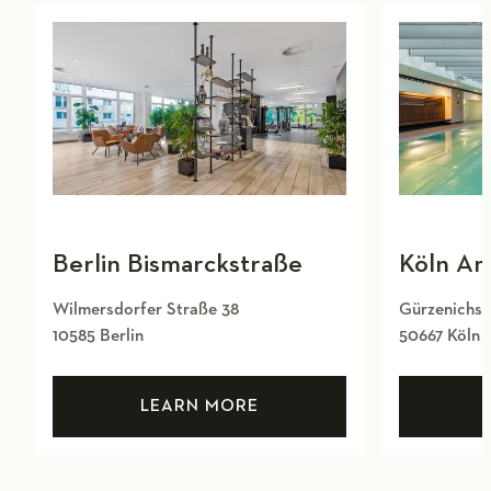
Berlin Bismarckstraße
Köln Am
Wilmersdorfer Straße 38
Gürzenichstr
10585 Berlin
50667 Köln
LEARN MORE