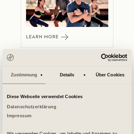
LEARN MORE
Jump Fitness Classes
Zustimmung
Details
Über Cookies
Diese Webseite verwendet Cookies
Datenschutzerklärung
Impressum
LEARN MORE
Wir verwenden Cookies, um Inhalte und Anzeigen zu