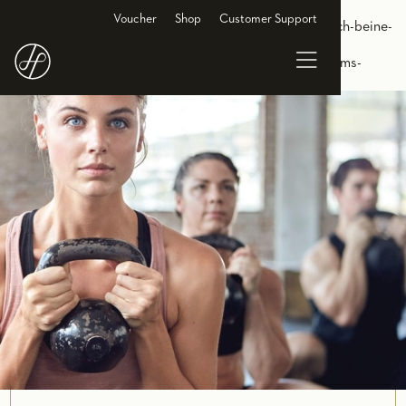
<link rel="alternate" hreflang="de-DE"
Voucher
Shop
Customer Support
href="https://www.holmesplace.de/gruppenkurse-cl/bauch-beine-
po"/> <link rel="alternate" hreflang="en-DE"
href="https://en.holmesplace.de/groupclasses-cl/legs-bums-
tums"/>