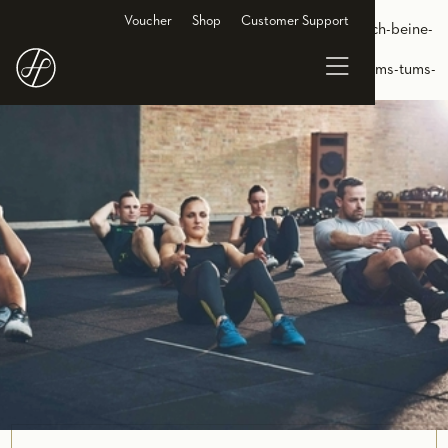
<link rel="alternate" hreflang="de-DE"
Voucher
Shop
Customer Support
href="https://www.holmesplace.de/gruppenkurse-cl/bauch-beine-
po-lubeck"/> <link rel="alternate" hreflang="en-DE"
href="https://en.holmesplace.de/groupclasses-cl/legs-bums-tums-
lubeck"/>