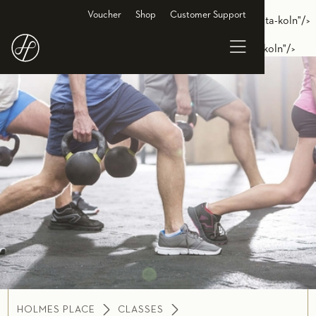
<link rel="alternate" hreflang="de-DE"
Voucher
Shop
Customer Support
href="https://www.holmesplace.de/gruppenkurse-cl/tabata-koln"/>
<link rel="alternate" hreflang="en-DE"
href="https://en.holmesplace.de/groupclasses-cl/tabata-koln"/>
HOLMES PLACE
CLASSES