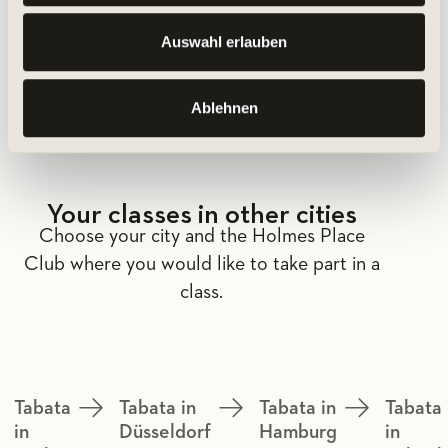
MORE ABOUT THE CLASS
Auswahl erlauben
Ablehnen
Your classes in other cities
Choose your city and the Holmes Place
Club where you would like to take part in a
class.
Tabata
Tabata in
Tabata in
Tabata
in
Düsseldorf
Hamburg
in