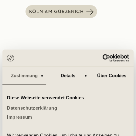
KÖLN AM GÜRZENICH
Zustimmung
Details
Über Cookies
GROUP CLASSES AT HOLMES PLACE
More classes for you
Diese Webseite verwendet Cookies
Datenschutzerklärung
Impressum
Powerplate in Köln
Wir verwenden Cookies, um Inhalte und Anzeigen zu