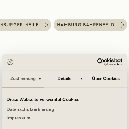
MBURGER MEILE
HAMBURG BAHRENFELD
Zustimmung
Details
Über Cookies
GROUP CLASSES AT HOLMES PLACE
More classes for you
Diese Webseite verwendet Cookies
Datenschutzerklärung
Impressum