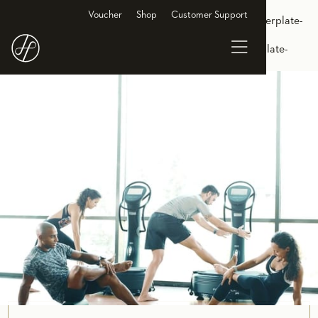
<link rel="alternate" hreflang="de-DE"
Voucher
Shop
Customer Support
href="https://www.holmesplace.de/gruppenkurse-cl/powerplate-
hamburg"/> <link rel="alternate" hreflang="en-DE"
href="https://en.holmesplace.de/groupclasses-cl/powerplate-
hamburg"/>