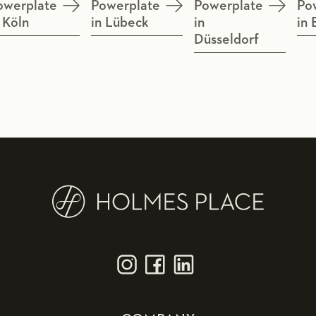
owerplate
Powerplate
Powerplate
Po
 Köln
in Lübeck
in
in 
Düsseldorf