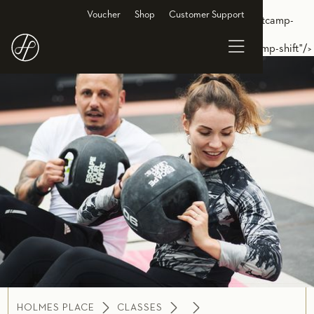
<link rel="alternate" hreflang="de-DE"
Voucher
Shop
Customer Support
href="https://www.holmesplace.de/gruppenkurse-cl/bootcamp-
shift"/> <link rel="alternate" hreflang="en-DE"
href="https://en.holmesplace.de/groupclasses-cl/bootcamp-shift"/>
HOLMES PLACE
CLASSES