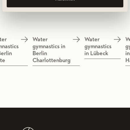
class.
ter
Water
Water
W
nastics
gymnastics in
gymnastics
g
Berlin
Berlin
in Lübeck
in
te
Charlottenburg
H