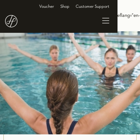
<link rel="alternate" hreflang="de-DE"
Voucher
Shop
Customer Support
href="https://www.holmesplace.de/gruppenkurse-
cl/wassergymnastik-dusseldorf"/> <link rel="alternate" hreflang="en-
DE" href="https://en.holmesplace.de/groupclasses-
cl/wassergymnastics-dusseldorf"/>