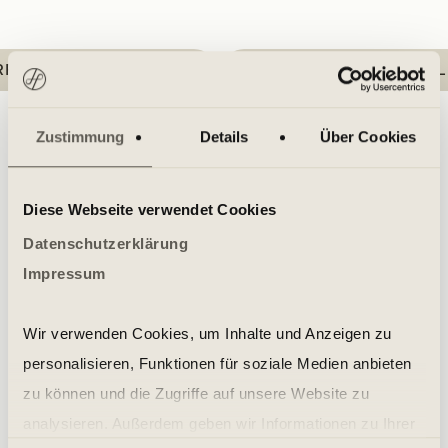
F PROVINZIALPLATZ
DÜSSELDORF KÖNIGSALL
Zustimmung
Details
Über Cookies
Diese Webseite verwendet Cookies
Datenschutzerklärung
Impressum
GROUP CLASSES AT HOLMES PLACE
More classes for you
Wir verwenden Cookies, um Inhalte und Anzeigen zu
personalisieren, Funktionen für soziale Medien anbieten
zu können und die Zugriffe auf unsere Website zu
analysieren. Außerdem geben wir Informationen zu Ihrer