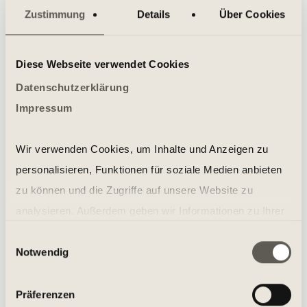
Zustimmung
Details
Über Cookies
GROUP CLASSES AT HOLMES PLACE
Diese Webseite verwendet Cookies
More classes for you
Datenschutzerklärung
Impressum
Wir verwenden Cookies, um Inhalte und Anzeigen zu
personalisieren, Funktionen für soziale Medien anbieten
Water gymnastics in Köln
zu können und die Zugriffe auf unsere Website zu
analysieren. Außerdem geben wir Informationen zu Ihrer
Verwendung unserer Website an unsere Partner für
Einwilligungsauswahl
Notwendig
soziale Medien, Werbung und Analysen weiter. Unsere
Partner führen diese Informationen möglicherweise mit
weiteren Daten zusammen, die Sie ihnen bereitgestellt
Präferenzen