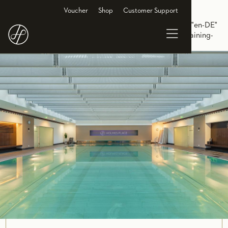
<link rel="alternate" hreflang="de-DE"
Voucher
Shop
Customer Support
href="https://www.holmesplace.de/gruppenkurse-
cl/schwimmtraining-koln"/> <link rel="alternate" hreflang="en-DE"
href="https://en.holmesplace.de/groupclasses-cl/swim-training-
koln"/>