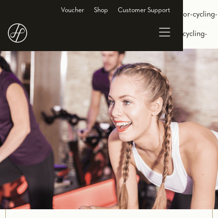
<link rel="alternate" hreflang="de-DE"
Voucher
Shop
Customer Support
href="https://www.holmesplace.de/gruppenkurse-cl/indoor-cycling-
hamburg"/> <link rel="alternate" hreflang="en-DE"
href="https://en.holmesplace.de/groupclasses-cl/indoor-cycling-
hamburg"/>