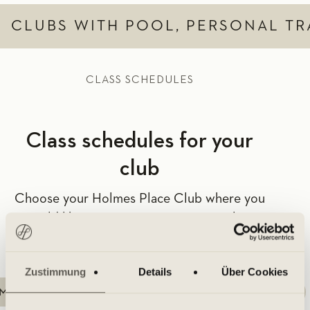
CLUBS WITH POOL, PERSONAL TR
CLASS SCHEDULES
Class schedules for your
club
Choose your Holmes Place Club where you
would like to participate in a group class.
Zustimmung
Details
Über Cookies
MBURGER MEILE
HAMBURG BAHRENFELD