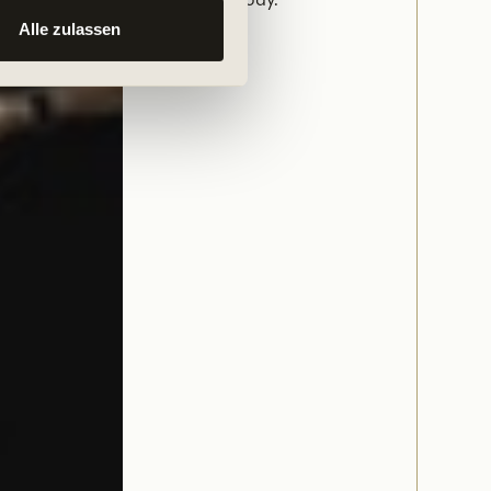
he major muscle groups in your body.
Alle zulassen