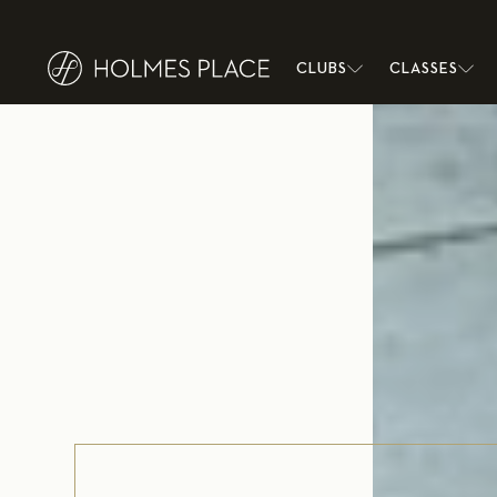
<link rel="alternate" hreflang="de-DE" href="https://www.holmespla
cl/bodycombat-berlin"/>
CLUBS
CLASSES