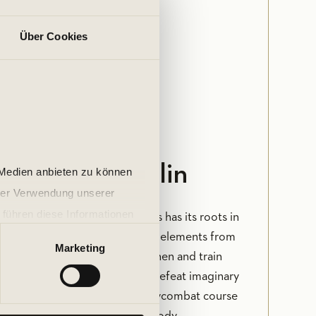
Über Cookies
SES
LES MILLS CLASSES
BODYCOMBAT IN BERLIN
ombat in Berlin
 Medien anbieten zu können
hrer Verwendung unserer
 führen diese Informationen
out from our partner Les Mills has its roots in
ie im Rahmen Ihrer Nutzung
gether with beneficial movement elements from
Marketing
ynamic workout that will strengthen and train
exibility and self-confidence. Defeat imaginary
 punches and kicks in our Bodycombat course