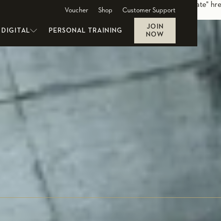
ce.de/gruppenkurse-cl/bodycombat-berlin"/> <link rel="alternate" hr
Voucher
Shop
Customer Support
JOIN
DIGITAL
PERSONAL TRAINING
NOW