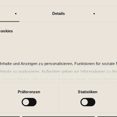
Details
Cookies
HOLMES PLACE
CLAS
BODYCOMBAT CLASSES
Bodyc
nhalte und Anzeigen zu personalisieren, Funktionen für soziale
Website zu analysieren. Außerdem geben wir Informationen zu I
r soziale Medien, Werbung und Analysen weiter. Unsere Partner
The energetic cardio work
 Daten zusammen, die Sie ihnen bereitgestellt haben oder die s
various martial arts. To
Präferenzen
Statistiken
n.
Tai Chi, this creates a d
your endurance, speed, fl
opponents with powerful