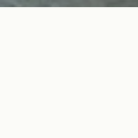
AINING, CLASSES AND DIGITAL WO
CLASS SCHEDULES
 schedules for your club
ce Club where you would like to participate in a grou
BERLIN OSTKREUZ
BERLIN SCHLOSSST