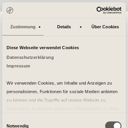
No items found.
Zustimmung
Details
Über Cookies
Diese Webseite verwendet Cookies
Datenschutzerklärung
Impressum
Wir verwenden Cookies, um Inhalte und Anzeigen zu
personalisieren, Funktionen für soziale Medien anbieten
zu können und die Zugriffe auf unsere Website zu
analysieren. Außerdem geben wir Informationen zu Ihrer
Verwendung unserer Website an unsere Partner für
Einwilligungsauswahl
Notwendig
soziale Medien, Werbung und Analysen weiter. Unsere