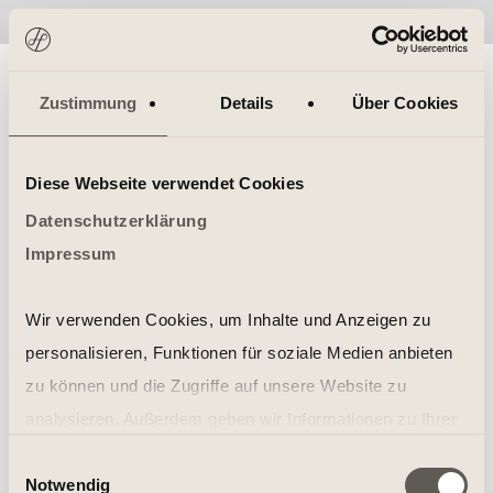
No items found.
Zustimmung
Details
Über Cookies
Diese Webseite verwendet Cookies
Datenschutzerklärung
Impressum
Wir verwenden Cookies, um Inhalte und Anzeigen zu
personalisieren, Funktionen für soziale Medien anbieten
zu können und die Zugriffe auf unsere Website zu
analysieren. Außerdem geben wir Informationen zu Ihrer
Verwendung unserer Website an unsere Partner für
Einwilligungsauswahl
Notwendig
soziale Medien, Werbung und Analysen weiter. Unsere