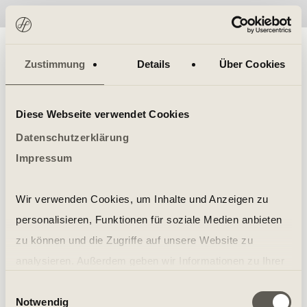
No items found.
Zustimmung
Details
Über Cookies
Diese Webseite verwendet Cookies
Datenschutzerklärung
Impressum
Wir verwenden Cookies, um Inhalte und Anzeigen zu
personalisieren, Funktionen für soziale Medien anbieten
zu können und die Zugriffe auf unsere Website zu
analysieren. Außerdem geben wir Informationen zu Ihrer
Verwendung unserer Website an unsere Partner für
Einwilligungsauswahl
Notwendig
soziale Medien, Werbung und Analysen weiter. Unsere