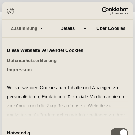
No items found.
Zustimmung
Details
Über Cookies
Diese Webseite verwendet Cookies
Datenschutzerklärung
Impressum
Wir verwenden Cookies, um Inhalte und Anzeigen zu
personalisieren, Funktionen für soziale Medien anbieten
zu können und die Zugriffe auf unsere Website zu
analysieren. Außerdem geben wir Informationen zu Ihrer
Verwendung unserer Website an unsere Partner für
Einwilligungsauswahl
Notwendig
soziale Medien, Werbung und Analysen weiter. Unsere