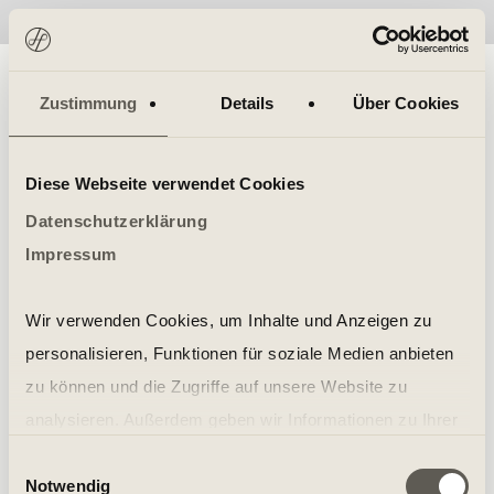
No items found.
Zustimmung
Details
Über Cookies
Diese Webseite verwendet Cookies
Datenschutzerklärung
Impressum
Wir verwenden Cookies, um Inhalte und Anzeigen zu
personalisieren, Funktionen für soziale Medien anbieten
zu können und die Zugriffe auf unsere Website zu
analysieren. Außerdem geben wir Informationen zu Ihrer
Verwendung unserer Website an unsere Partner für
Einwilligungsauswahl
Notwendig
soziale Medien, Werbung und Analysen weiter. Unsere