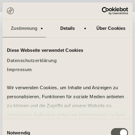
No items found.
Zustimmung
Details
Über Cookies
Diese Webseite verwendet Cookies
Datenschutzerklärung
Impressum
Wir verwenden Cookies, um Inhalte und Anzeigen zu
personalisieren, Funktionen für soziale Medien anbieten
zu können und die Zugriffe auf unsere Website zu
analysieren. Außerdem geben wir Informationen zu Ihrer
Verwendung unserer Website an unsere Partner für
Einwilligungsauswahl
Notwendig
soziale Medien, Werbung und Analysen weiter. Unsere