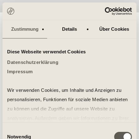
No items found.
Zustimmung
Details
Über Cookies
Diese Webseite verwendet Cookies
Datenschutzerklärung
Impressum
Wir verwenden Cookies, um Inhalte und Anzeigen zu
personalisieren, Funktionen für soziale Medien anbieten
zu können und die Zugriffe auf unsere Website zu
analysieren. Außerdem geben wir Informationen zu Ihrer
Verwendung unserer Website an unsere Partner für
Einwilligungsauswahl
Notwendig
soziale Medien, Werbung und Analysen weiter. Unsere