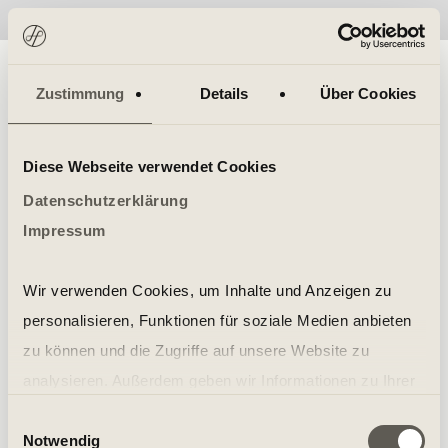
No items found.
Zustimmung
Details
Über Cookies
Diese Webseite verwendet Cookies
Datenschutzerklärung
Impressum
Wir verwenden Cookies, um Inhalte und Anzeigen zu
personalisieren, Funktionen für soziale Medien anbieten
zu können und die Zugriffe auf unsere Website zu
analysieren. Außerdem geben wir Informationen zu Ihrer
Verwendung unserer Website an unsere Partner für
Einwilligungsauswahl
Notwendig
soziale Medien, Werbung und Analysen weiter. Unsere