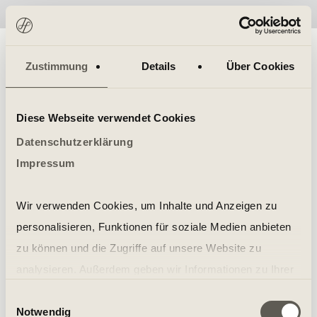
No items found.
Zustimmung
Details
Über Cookies
Diese Webseite verwendet Cookies
Datenschutzerklärung
Impressum
Wir verwenden Cookies, um Inhalte und Anzeigen zu
personalisieren, Funktionen für soziale Medien anbieten
zu können und die Zugriffe auf unsere Website zu
analysieren. Außerdem geben wir Informationen zu Ihrer
Verwendung unserer Website an unsere Partner für
Einwilligungsauswahl
Notwendig
soziale Medien, Werbung und Analysen weiter. Unsere