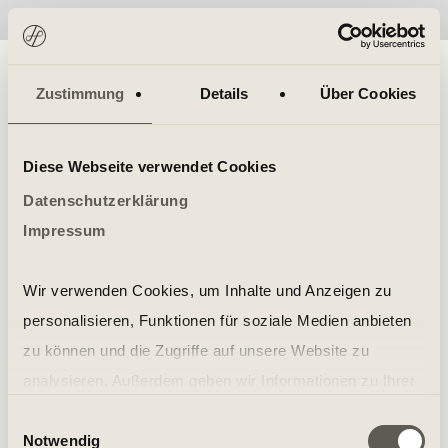
No items found.
Zustimmung
Details
Über Cookies
Diese Webseite verwendet Cookies
Datenschutzerklärung
Impressum
Wir verwenden Cookies, um Inhalte und Anzeigen zu
personalisieren, Funktionen für soziale Medien anbieten
zu können und die Zugriffe auf unsere Website zu
analysieren. Außerdem geben wir Informationen zu Ihrer
Verwendung unserer Website an unsere Partner für
Einwilligungsauswahl
Notwendig
soziale Medien, Werbung und Analysen weiter. Unsere