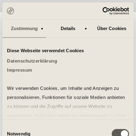
No items found.
Zustimmung
Details
Über Cookies
Diese Webseite verwendet Cookies
Datenschutzerklärung
Impressum
Wir verwenden Cookies, um Inhalte und Anzeigen zu
personalisieren, Funktionen für soziale Medien anbieten
zu können und die Zugriffe auf unsere Website zu
analysieren. Außerdem geben wir Informationen zu Ihrer
Verwendung unserer Website an unsere Partner für
Einwilligungsauswahl
Notwendig
soziale Medien, Werbung und Analysen weiter. Unsere