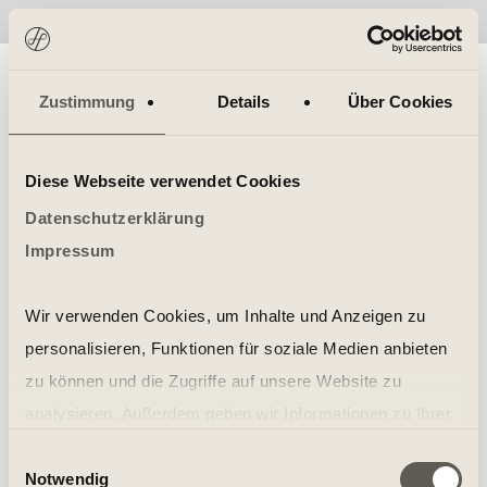
No items found.
Zustimmung
Details
Über Cookies
Diese Webseite verwendet Cookies
Datenschutzerklärung
Impressum
Wir verwenden Cookies, um Inhalte und Anzeigen zu
personalisieren, Funktionen für soziale Medien anbieten
zu können und die Zugriffe auf unsere Website zu
analysieren. Außerdem geben wir Informationen zu Ihrer
Verwendung unserer Website an unsere Partner für
Einwilligungsauswahl
Notwendig
soziale Medien, Werbung und Analysen weiter. Unsere