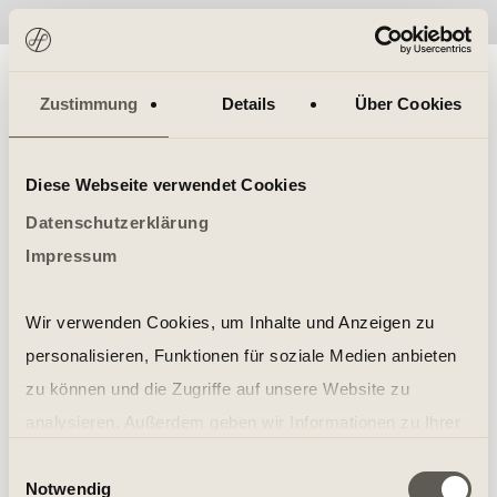
No items found.
Zustimmung
Details
Über Cookies
Diese Webseite verwendet Cookies
Datenschutzerklärung
Impressum
Wir verwenden Cookies, um Inhalte und Anzeigen zu
personalisieren, Funktionen für soziale Medien anbieten
zu können und die Zugriffe auf unsere Website zu
analysieren. Außerdem geben wir Informationen zu Ihrer
Verwendung unserer Website an unsere Partner für
Einwilligungsauswahl
Notwendig
soziale Medien, Werbung und Analysen weiter. Unsere