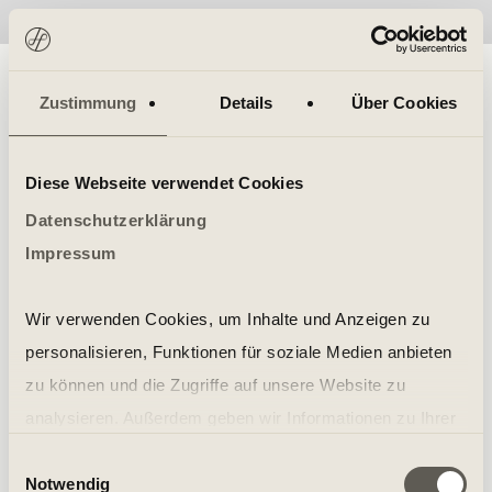
No items found.
Zustimmung
Details
Über Cookies
Diese Webseite verwendet Cookies
Datenschutzerklärung
Impressum
Wir verwenden Cookies, um Inhalte und Anzeigen zu
personalisieren, Funktionen für soziale Medien anbieten
zu können und die Zugriffe auf unsere Website zu
analysieren. Außerdem geben wir Informationen zu Ihrer
Verwendung unserer Website an unsere Partner für
Einwilligungsauswahl
Notwendig
soziale Medien, Werbung und Analysen weiter. Unsere