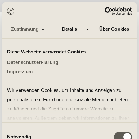
No items found.
Zustimmung
Details
Über Cookies
Diese Webseite verwendet Cookies
Datenschutzerklärung
Impressum
Wir verwenden Cookies, um Inhalte und Anzeigen zu
personalisieren, Funktionen für soziale Medien anbieten
zu können und die Zugriffe auf unsere Website zu
analysieren. Außerdem geben wir Informationen zu Ihrer
Verwendung unserer Website an unsere Partner für
Einwilligungsauswahl
Notwendig
soziale Medien, Werbung und Analysen weiter. Unsere