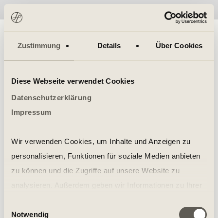
No items found.
Zustimmung
Details
Über Cookies
Diese Webseite verwendet Cookies
Datenschutzerklärung
Impressum
Wir verwenden Cookies, um Inhalte und Anzeigen zu
personalisieren, Funktionen für soziale Medien anbieten
zu können und die Zugriffe auf unsere Website zu
analysieren. Außerdem geben wir Informationen zu Ihrer
Verwendung unserer Website an unsere Partner für
Einwilligungsauswahl
Notwendig
soziale Medien, Werbung und Analysen weiter. Unsere