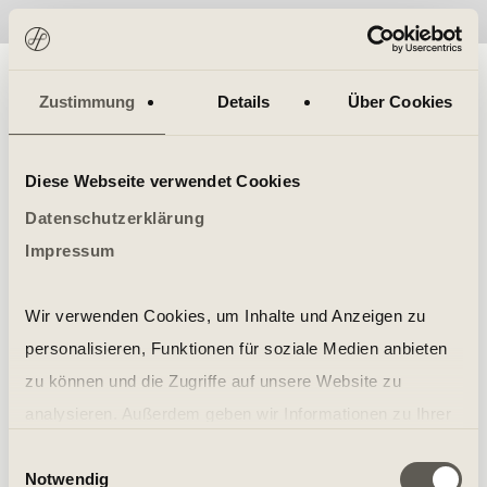
No items found.
Zustimmung
Details
Über Cookies
Diese Webseite verwendet Cookies
Datenschutzerklärung
Impressum
Wir verwenden Cookies, um Inhalte und Anzeigen zu
personalisieren, Funktionen für soziale Medien anbieten
zu können und die Zugriffe auf unsere Website zu
analysieren. Außerdem geben wir Informationen zu Ihrer
Verwendung unserer Website an unsere Partner für
Einwilligungsauswahl
Notwendig
soziale Medien, Werbung und Analysen weiter. Unsere