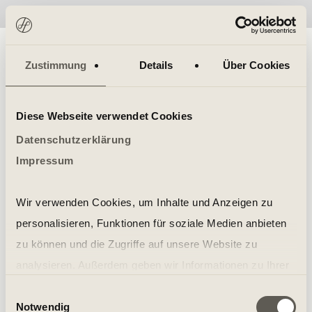
No items found.
Zustimmung
Details
Über Cookies
Diese Webseite verwendet Cookies
Datenschutzerklärung
Impressum
Wir verwenden Cookies, um Inhalte und Anzeigen zu
personalisieren, Funktionen für soziale Medien anbieten
zu können und die Zugriffe auf unsere Website zu
analysieren. Außerdem geben wir Informationen zu Ihrer
Verwendung unserer Website an unsere Partner für
Einwilligungsauswahl
Notwendig
soziale Medien, Werbung und Analysen weiter. Unsere