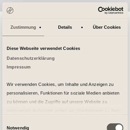
No items found.
Zustimmung
Details
Über Cookies
Diese Webseite verwendet Cookies
Datenschutzerklärung
Impressum
Wir verwenden Cookies, um Inhalte und Anzeigen zu
personalisieren, Funktionen für soziale Medien anbieten
zu können und die Zugriffe auf unsere Website zu
analysieren. Außerdem geben wir Informationen zu Ihrer
Verwendung unserer Website an unsere Partner für
Einwilligungsauswahl
Notwendig
soziale Medien, Werbung und Analysen weiter. Unsere