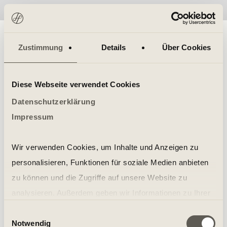
No items found.
Zustimmung
Details
Über Cookies
Diese Webseite verwendet Cookies
Datenschutzerklärung
Impressum
Wir verwenden Cookies, um Inhalte und Anzeigen zu
personalisieren, Funktionen für soziale Medien anbieten
zu können und die Zugriffe auf unsere Website zu
analysieren. Außerdem geben wir Informationen zu Ihrer
Verwendung unserer Website an unsere Partner für
Einwilligungsauswahl
Notwendig
soziale Medien, Werbung und Analysen weiter. Unsere