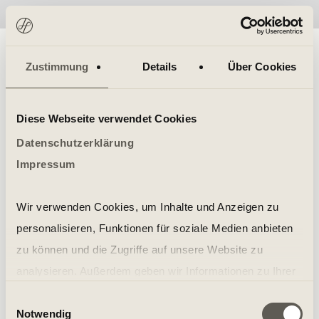
No items found.
Zustimmung
Details
Über Cookies
Diese Webseite verwendet Cookies
Datenschutzerklärung
Impressum
Wir verwenden Cookies, um Inhalte und Anzeigen zu
personalisieren, Funktionen für soziale Medien anbieten
zu können und die Zugriffe auf unsere Website zu
analysieren. Außerdem geben wir Informationen zu Ihrer
Verwendung unserer Website an unsere Partner für
Einwilligungsauswahl
Notwendig
soziale Medien, Werbung und Analysen weiter. Unsere