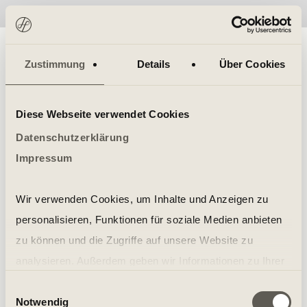
No items found.
Zustimmung
Details
Über Cookies
Diese Webseite verwendet Cookies
Datenschutzerklärung
Impressum
Wir verwenden Cookies, um Inhalte und Anzeigen zu
personalisieren, Funktionen für soziale Medien anbieten
zu können und die Zugriffe auf unsere Website zu
analysieren. Außerdem geben wir Informationen zu Ihrer
Verwendung unserer Website an unsere Partner für
Einwilligungsauswahl
Notwendig
soziale Medien, Werbung und Analysen weiter. Unsere