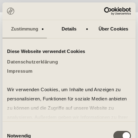
No items found.
Zustimmung
Details
Über Cookies
Diese Webseite verwendet Cookies
Datenschutzerklärung
Impressum
Wir verwenden Cookies, um Inhalte und Anzeigen zu
personalisieren, Funktionen für soziale Medien anbieten
zu können und die Zugriffe auf unsere Website zu
analysieren. Außerdem geben wir Informationen zu Ihrer
Verwendung unserer Website an unsere Partner für
Einwilligungsauswahl
Notwendig
soziale Medien, Werbung und Analysen weiter. Unsere