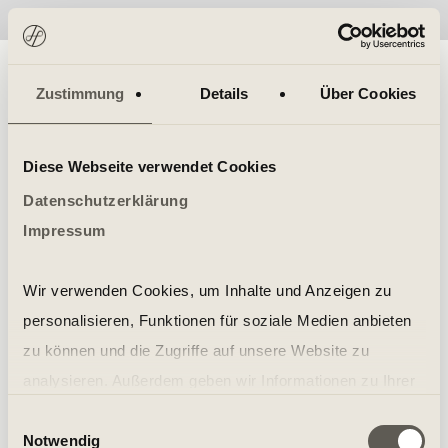
No items found.
Zustimmung
Details
Über Cookies
Diese Webseite verwendet Cookies
Datenschutzerklärung
Impressum
Wir verwenden Cookies, um Inhalte und Anzeigen zu
personalisieren, Funktionen für soziale Medien anbieten
zu können und die Zugriffe auf unsere Website zu
analysieren. Außerdem geben wir Informationen zu Ihrer
Verwendung unserer Website an unsere Partner für
Einwilligungsauswahl
Notwendig
soziale Medien, Werbung und Analysen weiter. Unsere