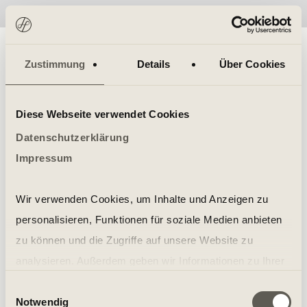
No items found.
Zustimmung
Details
Über Cookies
Diese Webseite verwendet Cookies
Datenschutzerklärung
Impressum
Wir verwenden Cookies, um Inhalte und Anzeigen zu
personalisieren, Funktionen für soziale Medien anbieten
zu können und die Zugriffe auf unsere Website zu
analysieren. Außerdem geben wir Informationen zu Ihrer
Verwendung unserer Website an unsere Partner für
Einwilligungsauswahl
Notwendig
soziale Medien, Werbung und Analysen weiter. Unsere