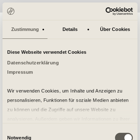
No items found.
Zustimmung
Details
Über Cookies
Diese Webseite verwendet Cookies
Datenschutzerklärung
Impressum
Wir verwenden Cookies, um Inhalte und Anzeigen zu
personalisieren, Funktionen für soziale Medien anbieten
zu können und die Zugriffe auf unsere Website zu
analysieren. Außerdem geben wir Informationen zu Ihrer
Verwendung unserer Website an unsere Partner für
Einwilligungsauswahl
Notwendig
soziale Medien, Werbung und Analysen weiter. Unsere