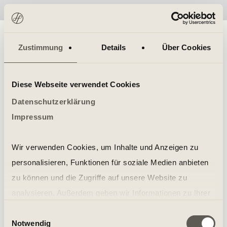
No items found.
Zustimmung
Details
Über Cookies
Diese Webseite verwendet Cookies
Datenschutzerklärung
Impressum
Wir verwenden Cookies, um Inhalte und Anzeigen zu
personalisieren, Funktionen für soziale Medien anbieten
zu können und die Zugriffe auf unsere Website zu
analysieren. Außerdem geben wir Informationen zu Ihrer
Verwendung unserer Website an unsere Partner für
Einwilligungsauswahl
Notwendig
soziale Medien, Werbung und Analysen weiter. Unsere