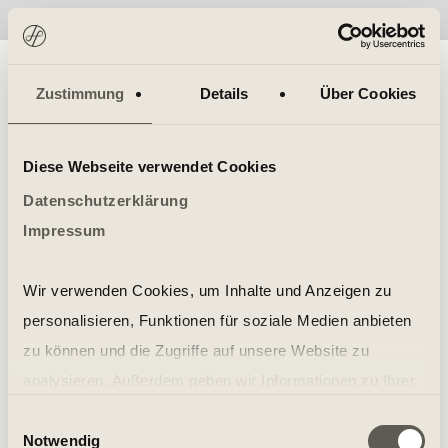
No items found.
Zustimmung
Details
Über Cookies
Diese Webseite verwendet Cookies
Datenschutzerklärung
Impressum
Wir verwenden Cookies, um Inhalte und Anzeigen zu
personalisieren, Funktionen für soziale Medien anbieten
zu können und die Zugriffe auf unsere Website zu
analysieren. Außerdem geben wir Informationen zu Ihrer
Verwendung unserer Website an unsere Partner für
Einwilligungsauswahl
Notwendig
soziale Medien, Werbung und Analysen weiter. Unsere