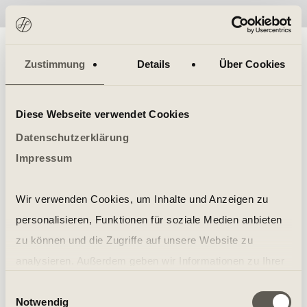
No items found.
Zustimmung
Details
Über Cookies
Diese Webseite verwendet Cookies
Datenschutzerklärung
Impressum
Wir verwenden Cookies, um Inhalte und Anzeigen zu
personalisieren, Funktionen für soziale Medien anbieten
zu können und die Zugriffe auf unsere Website zu
analysieren. Außerdem geben wir Informationen zu Ihrer
Verwendung unserer Website an unsere Partner für
Einwilligungsauswahl
Notwendig
soziale Medien, Werbung und Analysen weiter. Unsere