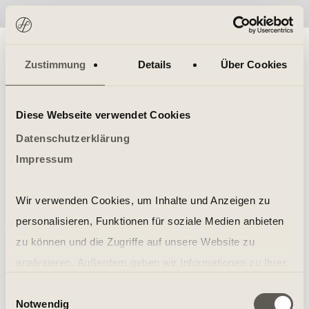
No items found.
Zustimmung
Details
Über Cookies
Diese Webseite verwendet Cookies
Datenschutzerklärung
Impressum
Wir verwenden Cookies, um Inhalte und Anzeigen zu
personalisieren, Funktionen für soziale Medien anbieten
zu können und die Zugriffe auf unsere Website zu
analysieren. Außerdem geben wir Informationen zu Ihrer
Verwendung unserer Website an unsere Partner für
Einwilligungsauswahl
Notwendig
soziale Medien, Werbung und Analysen weiter. Unsere