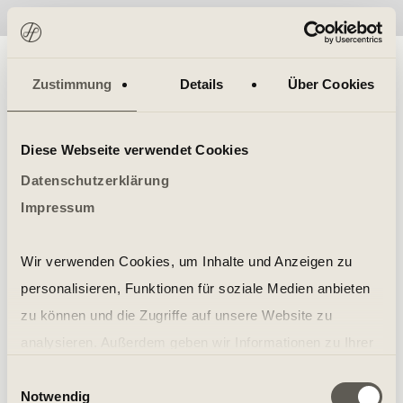
No items found.
Zustimmung
Details
Über Cookies
Diese Webseite verwendet Cookies
Datenschutzerklärung
Impressum
Wir verwenden Cookies, um Inhalte und Anzeigen zu
personalisieren, Funktionen für soziale Medien anbieten
zu können und die Zugriffe auf unsere Website zu
analysieren. Außerdem geben wir Informationen zu Ihrer
Verwendung unserer Website an unsere Partner für
Einwilligungsauswahl
Notwendig
soziale Medien, Werbung und Analysen weiter. Unsere