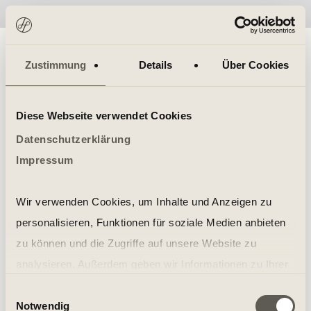
No items found.
Zustimmung
Details
Über Cookies
Diese Webseite verwendet Cookies
Datenschutzerklärung
Impressum
Wir verwenden Cookies, um Inhalte und Anzeigen zu
personalisieren, Funktionen für soziale Medien anbieten
zu können und die Zugriffe auf unsere Website zu
analysieren. Außerdem geben wir Informationen zu Ihrer
Verwendung unserer Website an unsere Partner für
Einwilligungsauswahl
Notwendig
soziale Medien, Werbung und Analysen weiter. Unsere