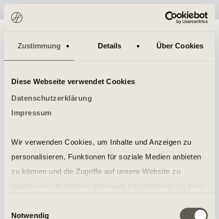
No items found.
Zustimmung
Details
Über Cookies
Diese Webseite verwendet Cookies
Datenschutzerklärung
Impressum
Wir verwenden Cookies, um Inhalte und Anzeigen zu
personalisieren, Funktionen für soziale Medien anbieten
zu können und die Zugriffe auf unsere Website zu
analysieren. Außerdem geben wir Informationen zu Ihrer
Verwendung unserer Website an unsere Partner für
Einwilligungsauswahl
Notwendig
soziale Medien, Werbung und Analysen weiter. Unsere