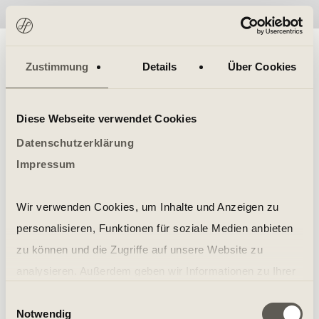
No items found.
Zustimmung
Details
Über Cookies
Diese Webseite verwendet Cookies
Datenschutzerklärung
Impressum
Wir verwenden Cookies, um Inhalte und Anzeigen zu
personalisieren, Funktionen für soziale Medien anbieten
zu können und die Zugriffe auf unsere Website zu
analysieren. Außerdem geben wir Informationen zu Ihrer
Verwendung unserer Website an unsere Partner für
Einwilligungsauswahl
Notwendig
soziale Medien, Werbung und Analysen weiter. Unsere