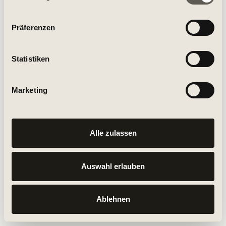
Partner führen diese Informationen möglicherweise mit
weiteren Daten zusammen, die Sie ihnen bereitgestellt
Präferenzen
haben oder die sie im Rahmen Ihrer Nutzung der Dienste
gesammelt haben.
Statistiken
Marketing
Alle zulassen
Auswahl erlauben
Ablehnen