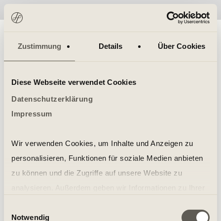
No items found.
Zustimmung
Details
Über Cookies
Diese Webseite verwendet Cookies
Datenschutzerklärung
Impressum
Wir verwenden Cookies, um Inhalte und Anzeigen zu
personalisieren, Funktionen für soziale Medien anbieten
zu können und die Zugriffe auf unsere Website zu
analysieren. Außerdem geben wir Informationen zu Ihrer
Verwendung unserer Website an unsere Partner für
Einwilligungsauswahl
Notwendig
soziale Medien, Werbung und Analysen weiter. Unsere