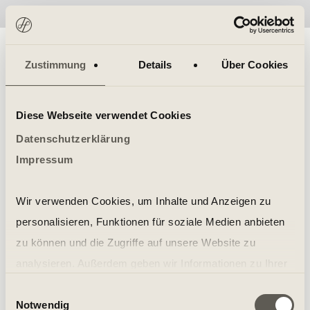
No items found.
Zustimmung
Details
Über Cookies
Diese Webseite verwendet Cookies
Datenschutzerklärung
Impressum
Wir verwenden Cookies, um Inhalte und Anzeigen zu
personalisieren, Funktionen für soziale Medien anbieten
zu können und die Zugriffe auf unsere Website zu
analysieren. Außerdem geben wir Informationen zu Ihrer
Verwendung unserer Website an unsere Partner für
Einwilligungsauswahl
Notwendig
soziale Medien, Werbung und Analysen weiter. Unsere