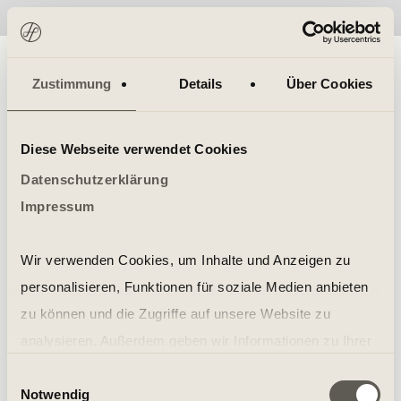
No items found.
Zustimmung
Details
Über Cookies
Diese Webseite verwendet Cookies
Datenschutzerklärung
Impressum
Wir verwenden Cookies, um Inhalte und Anzeigen zu
personalisieren, Funktionen für soziale Medien anbieten
zu können und die Zugriffe auf unsere Website zu
analysieren. Außerdem geben wir Informationen zu Ihrer
Verwendung unserer Website an unsere Partner für
Einwilligungsauswahl
Notwendig
soziale Medien, Werbung und Analysen weiter. Unsere